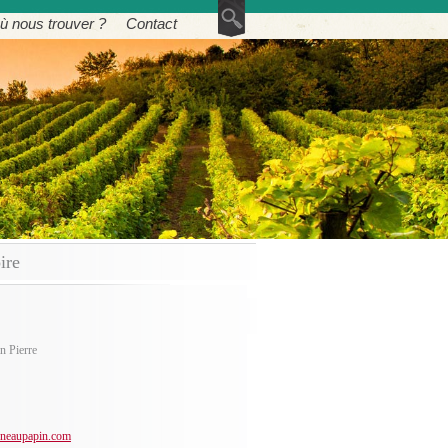
ù nous trouver ?
Contact
ire
n Pierre
uneaupapin.com