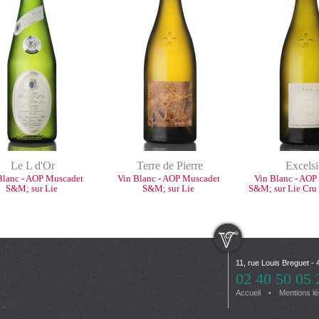
Le L d'Or
Terre de Pierre
Excelsi
Blanc - AOP Muscadet
Vin Blanc - AOP Muscadet
Vin Blanc - AOP
S&M; sur Lie
S&M; sur Lie
S&M; sur Lie Cr
11, rue Louis Breguet
02 40 50 05 
Accueil
Mentions l