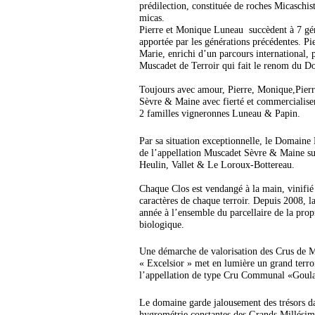
prédilection, constituée de roches Micaschist
micas.
Pierre et Monique Luneau succèdent à 7 gén
apportée par les générations précédentes. Pie
Marie, enrichi d’un parcours international, p
Muscadet de Terroir qui fait le renom du D
Toujours avec amour, Pierre, Monique,Pier
Sèvre & Maine avec fierté et commercialisent
2 familles vigneronnes Luneau & Papin.
Par sa situation exceptionnelle, le Domaine
de l’appellation Muscadet Sèvre & Maine su
Heulin, Vallet & Le Loroux-Bottereau.
Chaque Clos est vendangé à la main, vinifié 
caractères de chaque terroir. Depuis 2008, la
année à l’ensemble du parcellaire de la prop
biologique.
Une démarche de valorisation des Crus de M
« Excelsior » met en lumière un grand terroi
l’appellation de type Cru Communal «Goula
Le domaine garde jalousement des trésors d
hygrométrie constantes des Grands Millésime