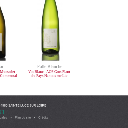
or
Folle Blanche
 Mucsadet
Vin Blanc - AOP Gros Plant
u Communal
du Pays Nantais sur Lie
 - 44980 SAINTE LUCE SUR LOIRE
21
égales
Plan du site
Crédits