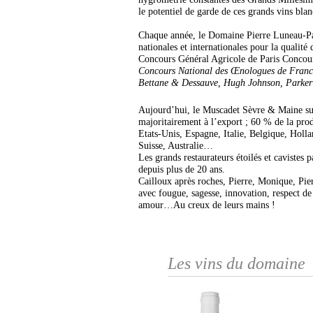
le potentiel de garde de ces grands vins bla
Chaque année, le Domaine Pierre Luneau-Pa
nationales et internationales pour la qualité
Concours Général Agricole de Paris Concour
Concours National des Œnologues de Franc
Bettane & Dessauve, Hugh Johnson, Parker e
Aujourd’hui, le Muscadet Sèvre & Maine su
majoritairement à l’export ; 60 % de la pro
Etats-Unis, Espagne, Italie, Belgique, Hol
Suisse, Australie…
Les grands restaurateurs étoilés et cavistes 
depuis plus de 20 ans.
Cailloux après roches, Pierre, Monique, Pi
avec fougue, sagesse, innovation, respect d
amour…Au creux de leurs mains !
Les vins du domaine