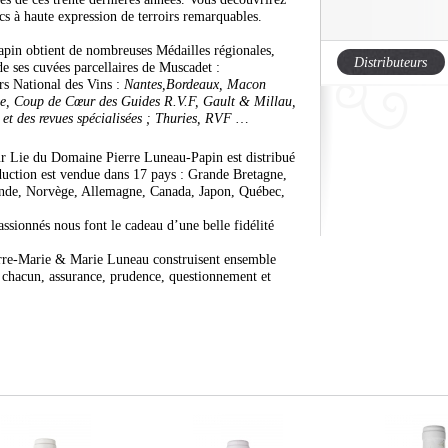
ncs à haute expression de terroirs remarquables.
pin obtient de nombreuses Médailles régionales,
Distributeurs
 de ses cuvées parcellaires de Muscadet :
s National des Vins :
Nantes,Bordeaux, Macon
e, Coup de Cœur des Guides R.V.F, Gault & Millau,
t des revues spécialisées ; Thuries, RVF …
r Lie du Domaine Pierre Luneau-Papin est distribué
duction est vendue dans 17 pays : Grande Bretagne,
lande, Norvège, Allemagne, Canada, Japon, Québec,
passionnés nous font le cadeau d’une belle fidélité
erre-Marie & Marie Luneau construisent ensemble
e chacun, assurance, prudence, questionnement et