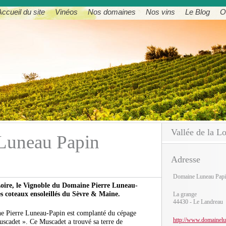
Accueil du site
Vinéos
Nos domaines
Nos vins
Le Blog
O
Vallée de la Lo
Luneau Papin
Adresse
Domaine Luneau Papi
Loire, le Vignoble du Domaine Pierre Luneau-
es coteaux ensoleillés du Sèvre & Maine.
La grange
44430 - Le Landreau
ne Pierre Luneau-Papin est complanté du cépage
http://www.domainel
scadet ». Ce Muscadet a trouvé sa terre de