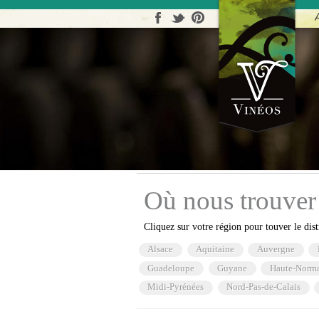
Afficher la zone de rechercher
Où nous trouver
Cliquez sur votre région pour touver le dist
Alsace
Aquitaine
Auvergne
Guadeloupe
Guyane
Haute-Norm
Midi-Pyrénées
Nord-Pas-de-Calais