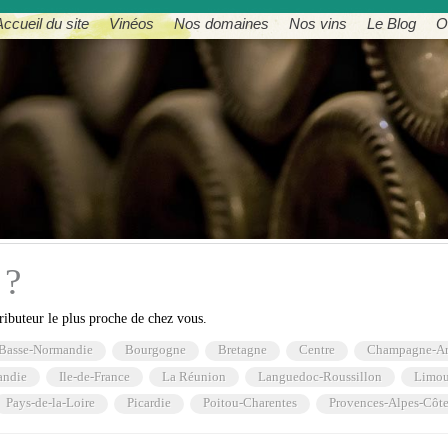
Accueil du site
Vinéos
Nos domaines
Nos vins
Le Blog
O
 ?
ributeur le plus proche de chez vous.
Basse-Normandie
Bourgogne
Bretagne
Centre
Champagne-A
andie
Ile-de-France
La Réunion
Languedoc-Roussillon
Limou
Pays-de-la-Loire
Picardie
Poitou-Charentes
Provences-Alpes-Côte