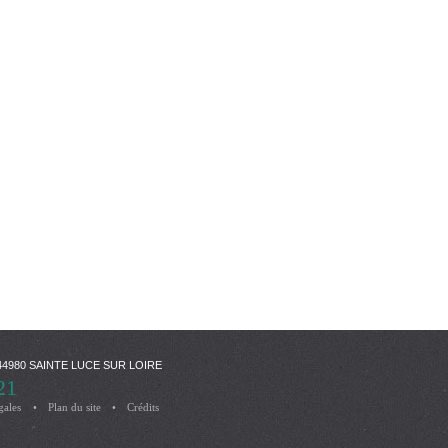
 - 44980 SAINTE LUCE SUR LOIRE
21
gales
Plan du site
Crédits