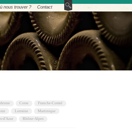
ù nous trouver ?
Contact
rdenne
Corse
Franche-Comté
sin
Lorraine
Martinique
s-d'Azur
Rhône-Alpes