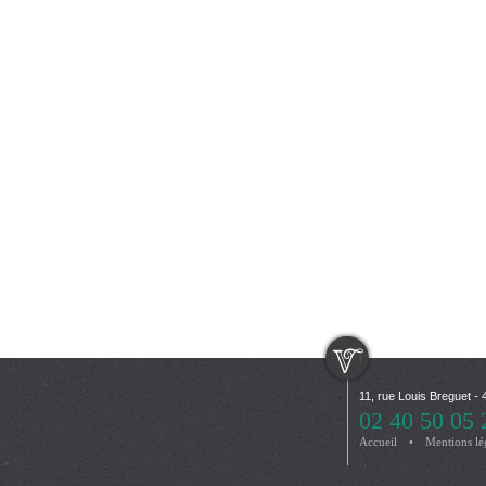
11, rue Louis Breguet
02 40 50 05 
Accueil
Mentions lé